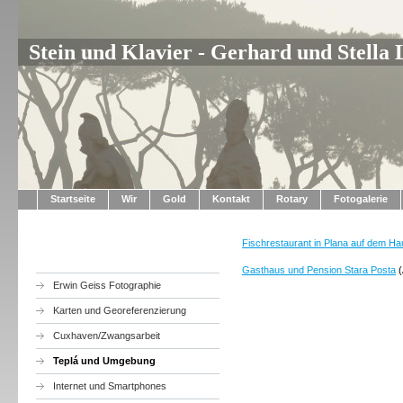
Stein und Klavier - Gerhard und Stella
Startseite
Wir
Gold
Kontakt
Rotary
Fotogalerie
Fischrestaurant in Plana auf dem Ha
Gasthaus und Pension Stara Posta
(
Erwin Geiss Fotographie
Karten und Georeferenzierung
Cuxhaven/Zwangsarbeit
Teplá und Umgebung
Internet und Smartphones