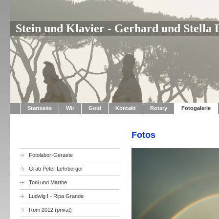
Stein und Klavier - Gerhard und Stella
Startseite
Wir
Gold
Kontakt
Rotary
Fotogalerie
Fotos
Fotolabor-Geraete
Grab Peter Lehrberger
Toni und Marthe
Ludwig I - Ripa Grande
Rom 2012 (privat)